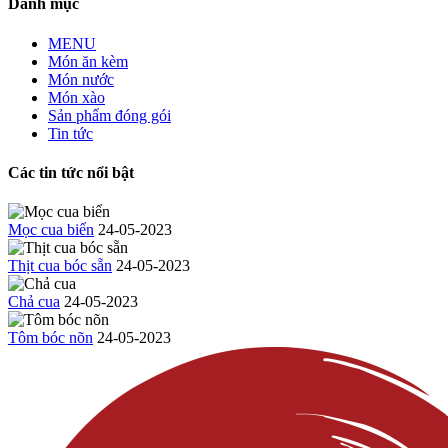
Danh mục
MENU
Món ăn kèm
Món nước
Món xào
Sản phẩm đóng gói
Tin tức
Các tin tức nổi bật
Mọc cua biển
24-05-2023
Thịt cua bóc sẵn
24-05-2023
Chả cua
24-05-2023
Tôm bóc nõn
24-05-2023