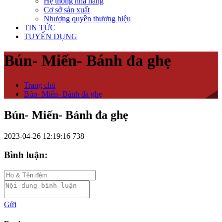
Hệ thống nhà hàng
Cơ sở sản xuất
Nhượng quyền thương hiệu
TIN TỨC
TUYỂN DỤNG
Bún- Miến- Bánh đa ghẹ
Trang chủ
Bún- Miến- Bánh đa ghẹ
Bún- Miến- Bánh đa ghẹ
2023-04-26 12:19:16
738
Bình luận:
Gửi